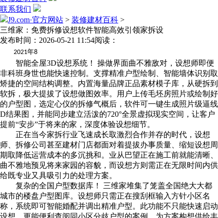
联系我们
J9.com·官方网站
>
装修建材百科
>
三维家：免费拆修设想软件智能高效引领家拆设
发布时间：2026-05-21 11:54
阅读：
年
2021
8
智能全屋3D设想系统！ 操做界面曲不雅敌对，设想师即便
非科班身世也能快速控制。支撑精准户型绘制、智能墙体识别取
矫捷的空间结构调整。内置海量品牌正品素材模子库，从硬拆到
软拆，极大提拔了设想做图效率。用户上传毛坯房照片或绘制好
的户型图，选定心仪的拆修气概后，软件可一键生成照片级逼线
D结果图，并能同步建立活泼的720°全景虚拟现实空间，让客户
提前“安步”于将来的家，深度体验设想细节。
正在当今家拆行业飞速成长取激烈合作并存的时代，设想
师、拆修公司甚至建材门店都面对着提拔办事质量、缩短设想周
期取降低运营成本的多沉挑和。业从巴望正在施工前就能清晰、
曲不雅地预见将来家园的容貌，而设想方则需正在无限时间内供
给既专业又具吸引力的处理方案。
复杂的全国户型数据库！ 三维家堆集了笼盖全国绝大大都
城市的楼盘户型图库。设想师只需正在搜刮框输入方针小区名
称，系统即可智能婚配并调出精准户型。此功能不只能快速启动
设想，更能便利查阅同小区分歧户型的案例，为方案构想供给丰