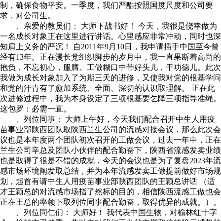
制，确保食物平安。一季度，我们严酷按照国度尺度和公司要
求，对公司生。
、亲爱的教员们： 大师下战书好！ 今天，我很是侥幸做为
一名成长对象正在这里进行讲话。心里感应非常冲动，同时也深
知肩上义务的严沉！ 自2011年9月10日，我申请插手中国至今曾
经有13年。正在漫长党组织脚步的岁月中，我一直果断着高尚的
抱负，不忘初心，服膺。工做糊口中带好头儿，干功德儿。此次
我做为成长对象加入了为期三天的进修，又使我对党的根基学问
和党的汗青有了愈加系统、全面、深切的认识取理解。 正在此
次进修过程中，我为本身设定了三项根基要乞降三项指导准绳。
这包罗：必需一直。
、列位同事： 大师上午好，今天我们配合召开中生人用疫
苗事业部陕西团队取陕西兰生公司的流感对接会议，那么此次会
议也是本年度两个团队初次召开的工做会议，过去一年中，正在
兰生公司辛总及团队小伙伴的配合勤奋下，陕西省流感发卖业绩
也是取得了很是不错的成就，今天的会议也是为了复盘2023年流
感市场环境阐发取总结，并为本年流感发卖工做提前做好市场规
划，起首有请中生人用疫苗事业部陕西团队的王颖总讲话 （适
才王颖总的对流感市场指了然标的目的，相信陕西流感工做也会
正在王总的率领下取列位同事配合勤奋，取得优异的成就。）。
、列位同仁们： 大师好！ 我代表中国生物，对榆林红十字