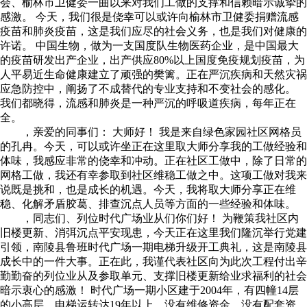
会、榆林市卫健委一曲以来对我们工做的支撑和信赖暗示诚挚的
感激。 今天，我们很是侥幸可以或许向榆林市卫健委捐赠流感
疫苗和肺炎疫苗，这是我们应尽的社会义务，也是我们对健康的
许诺。 中国生物，做为一支国度队生物医药企业，是中国最大
的疫苗研发出产企业，出产供应80%以上国度免疫规划疫苗，为
人平易近生命健康建立了顽强的樊篱。正在严沉疾病和天然灾祸
应急防控中，阐扬了不成替代的专业支持和不变社会的感化。
我们都晓得，流感和肺炎是一种严沉的呼吸道疾病，每年正在
全。
，亲爱的同事们： 大师好！ 我是来自绿色家园社区网格员
的孔冉。今天，可以或许坐正在这里取大师分享我的工做经验和
体味，我感应非常的侥幸和冲动。正在社区工做中，除了日常的
网格工做，我还有幸参取到社区维稳工做之中。这项工做对我来
说既是挑和，也是成长的机遇。今天，我将取大师分享正在维
稳、化解矛盾胶葛、排查沉点人员等方面的一些经验和体味。
，同志们、列位时代广场业从们你们好！ 为鞭策我社区内
旧楼更新、消弭沉点平安现患，今天正在这里我们隆沉举行党建
引领，南陵县鲁班时代广场一期电梯升级开工典礼，这是南陵县
成长中的一件大事。正在此，我谨代表社区向为此次工程付出辛
勤勤奋的列位业从及参取单元、支撑旧楼更新给业求福利的社会
暗示衷心的感激！ 时代广场一期小区建于2004年，有四幢14层
的小高层，电梯运转达19年以上，没有维修资金、没有配套资