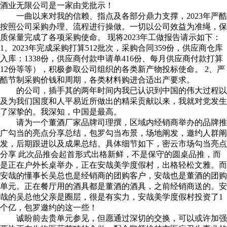
酒业无限公司是一家由党批示！
一曲以来对我的信赖、指点及各部分鼎力支撑，2023年严酷
按照公司采购办理、流程进行操做。一切以公司效益为准绳，保
质保量完成了各项采购使命。 现将2023年工做报告请示如下：
1、2023年完成采购打算512批次，采购合同359份，供应商仓库
入库：1338份，供应商付款申请单416份、每月供应商付款打算
12份等等），积极参取公司组织的各类新产物投标使命。 2、严
酷节制采购价钱和周期，各类材料购进合适出产要求。
的公司，插手其的两年时间内我已认识到中国的伟大过程以
及为我们国度和人平易近所做出的精采贡献以来，我就对党发生
了深挚的。我深知，中国是最高。
请为一个董酒厂家品牌司理撰，区域内经销商举办的品牌推
广勾当的亮点分享总结，包罗勾当布景，场地阐发，邀约人群阐
发，后期跟进以及成果总结。具体细节如下，密云市场勾当亮点
分享 此次品推会起首形式出格新鲜，不是保守的圆桌品推，而
是正在户外长桌举办，正在安哉美学度假村，出格轻松文雅。而
安哉的懂事长吴总也是经销商的团购客户，安哉也是董酒的团购
单元。正在餐厅用的酒具都是董酒的酒具，之前经销商送的。安
哉的吴总他父亲是圈层，很是有实力，安哉美学度假村投资了1
个亿，包罗邀约的这一些！
诚盼前去贵单元参见，但愿通过深切的交换，可以或许加强