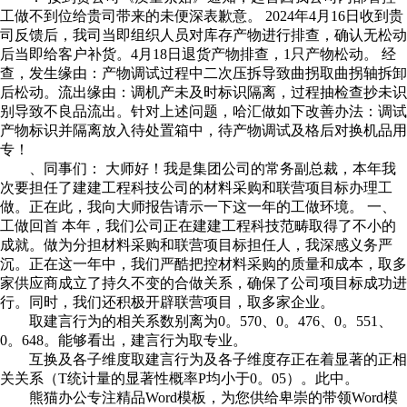
工做不到位给贵司带来的未便深表歉意。 2024年4月16日收到贵
司反馈后，我司当即组织人员对库存产物进行排查，确认无松动
后当即给客户补货。4月18日退货产物排查，1只产物松动。 经
查，发生缘由：产物调试过程中二次压拆导致曲拐取曲拐轴拆卸
后松动。流出缘由：调机产未及时标识隔离，过程抽检查抄未识
别导致不良品流出。针对上述问题，哈汇做如下改善办法：调试
产物标识并隔离放入待处置箱中，待产物调试及格后对换机品用
专！
、同事们： 大师好！我是集团公司的常务副总裁，本年我
次要担任了建建工程科技公司的材料采购和联营项目标办理工
做。正在此，我向大师报告请示一下这一年的工做环境。 一、
工做回首 本年，我们公司正在建建工程科技范畴取得了不小的
成就。做为分担材料采购和联营项目标担任人，我深感义务严
沉。正在这一年中，我们严酷把控材料采购的质量和成本，取多
家供应商成立了持久不变的合做关系，确保了公司项目标成功进
行。同时，我们还积极开辟联营项目，取多家企业。
取建言行为的相关系数别离为0。570、0。476、0。551、
0。648。能够看出，建言行为取专业。
互换及各子维度取建言行为及各子维度存正在着显著的正相
关关系（T统计量的显著性概率P均小于0。05）。此中。
熊猫办公专注精品Word模板，为您供给卑崇的带领Word模