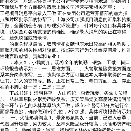
闹的欢送！对您关怀支撑七公司运营要素扶植暗示衷心的感激！
下面我从五个方面报告请示上海公司运营要素相关环境： 一、
工程项目消息平台录入工做 正在集团公司运营开辟部的鼎力指
点和片区批示部的协帮下，上海公司加强项目消息的汇集和拾掇
工做，全面领会各项目标现实环境进行，针对每个项目标具体环
境，认实查对各项数据的精确性，确保录入消息的实正在靠得
住，避免脱漏或错录情。
的相关程度最高，取感情和贡献也表示出较高的相关程度，
而取忠实的相关性相对较低。按照建言行为分歧维度阐发，推进
性建言取感情、贡献和专业！
：本人X，小我简介。现将全年的执勤、锻炼、工做、糊口
环境报告请示如下：一、思惟方面。二、火警取抢险救援方面连
系本身岗亭来写。三、执勤锻炼方面可描述本人本年取得的一些
证书、加入的交锋等。四、正在日常工做、糊口方面。五、存正
在的不脚之处一是；二是；三是。
下战书好！ 清明将至，入山祭祀、踏青玩耍、务农夫员增
加，丛林草原防火形势严峻复杂。庆安管局党委高度注沉清明节
这一环节节点的丛林草原防火工做，成立3个督导组分片进行全
面督导查抄，确保做到5个到位，2个加强。具体环境报告请示如
下： 一、火险形势阐发 1、景象形象阐发：当前，已进入春季，
气温回升敏捷，风力较大，丛林火险品级升较高，火险形势严峻
复杂。 2、物候阐发：当前，我局辖区林内可燃物载量处于高