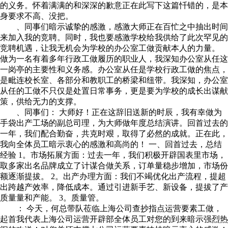
的义务。怀着满满的和深深的歉意正在此写下这篇忏错的，是本
身要求不高、没把。
、同事们暗示诚挚的感激，感激大师正在百忙之中抽出时间
来加入我的竞聘。同时，我也要感激学校给我供给了此次罕见的
竞聘机遇，让我无机会为学校的办公室工做贡献本人的力量。
做为一名有着多年行政工做履历的职业人，我深知办公室从任这
一岗亭的主要性和义务感。办公室从任是学校行政工做的焦点，
是毗连校长室、各部分和教职工的桥梁和纽带。我深知，办公室
从任的工做不只仅是处置日常事务，更是要为学校的成长出谋献
策，供给无力的支撑。
、同事们： 大师好！正在这辞旧送新的时辰，我有幸做为
手袋出产工场的副总司理，为大师做年度总结演讲。回首过去的
一年，我们配合勤奋，共克时艰，取得了必然的成就。正在此，
我向全体员工暗示衷心的感激和高尚的！ 一、回首过去，总结
经验 1。市场拓展方面：过去一年，我们积极开辟国表里市场，
取多家出名品牌成立了计谋合做关系，订单量稳步增加，市场份
额逐渐提拔。 2。出产办理方面：我们不竭优化出产流程，提超
出跨越产效率，降低成本。通过引进新手艺、新设备，提拔了产
质量量和产能。 3。质量管。
： 今天，何总带队莅临上海公司查抄指点运营要素工做，
起首我代表上海公司运营开辟部全体员工对您的到来暗示强烈热