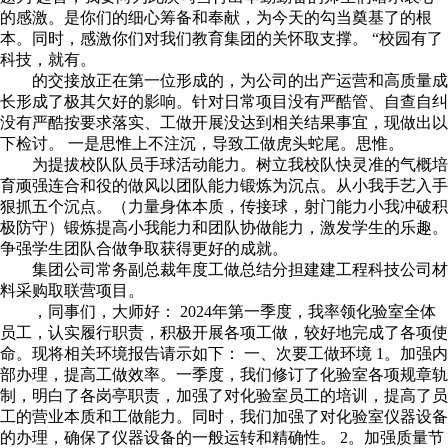
的感激。是你们的细心筹备和奉献，为今天的勾当奠基了的根
本。同时，感激你们对我们教育集团的关怀取支撑。 “校园有了
科技，就有。
的交接放正在第一位形成的，为公司的出产运营和高质量成
长形成了极其欠好的影响。针对日常项目没有严酷管、自查自纠
没有严酷按要求落实、工做开展没达到相关结果事宜，现做出以
下检讨。 一是思惟上不注沉，导致工做虎头蛇尾。思惟。
为提拔校队队员手球活动能力。树立我校队快灵准的气概培
育顽强连合和役的做风以团队能力锻炼为沉点。从小我手艺入手
狠抓五个沉点。（力量身体本质，传接球，射门能力小我冲破积
极防守）锻炼提高小我能力和团队协做能力，激发学生的乐趣。
争强学生团队合做争取获得更好的成就。
集团公司常务副总裁年度工做总结分担建建工程科技公司材
料采购取联营项目。
，同事们，大师好： 2024年第一季度，我率领化验室全体
员工，认实履行职责，积极开展各项工做，较好地完成了各项使
命。现将相关环境报告请示如下： 一、次要工做环境 1。加强内
部办理，提高工做效率。一季度，我们修订了化验室各项规章轨
制，明白了各岗亭职责，加强了对化验室员工的培训，提高了员
工的营业本质和工做能力。同时，我们加强了对化验室仪器设备
的办理，确保了仪器设备的一般运转和精确性。 2。加强质量节