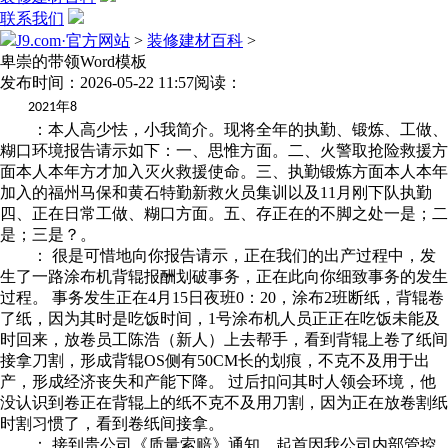
联系我们
J9.com·官方网站
>
装修建材百科
>
卑崇的带领Word模板
发布时间：2026-05-22 11:57
阅读：
年
2021
8
：本人高少怯，小我简介。现将全年的执勤、锻炼、工做、
糊口环境报告请示如下：一、思惟方面。二、火警取抢险救援方
面本人本年方才加入灭火救援使命。三、执勤锻炼方面本人本年
加入的福州马保和黄石特勤新救火员集训以及11月刚下队执勤
四、正在日常工做、糊口方面。五、存正在的不脚之处一是；二
是；三是？。
： 很是可惜地向你报告请示，正在我们的出产过程中，发
生了一路涂布机背辊报酬划破事务，正在此向你细致事务的发生
过程。 事务发生正在4月15日夜班0：20，涂布2班断纸，背辊卷
了纸，因为其时是吃饭时间，1号涂布机人员正正在吃饭未能及
时回来，放卷员工陈浩（新人）上去帮手，看到背辊上卷了纸间
接拿刀割，形成背辊OS侧有50CM长的划痕，不克不及用于出
产，形成经济丧失和产能下降。 过后扣问其时人领会环境，他
没认识到卷正在背辊上的纸不克不及用刀割，因为正在放卷割纸
时割习惯了，看到卷纸间接拿。
： 接到贵公司《质量索赔》通知，起首因我公司内部管控