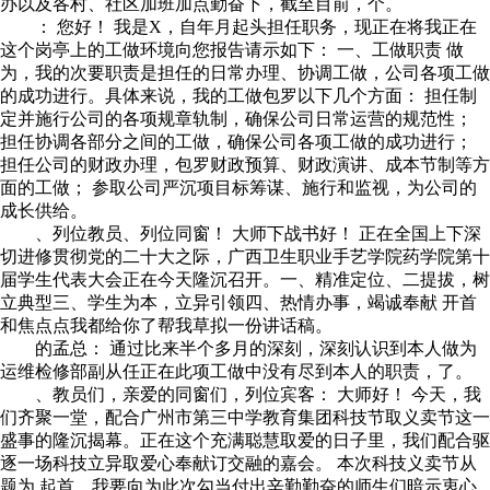
办以及各村、社区加班加点勤奋下，截至目前，个。
： 您好！ 我是X，自年月起头担任职务，现正在将我正在
这个岗亭上的工做环境向您报告请示如下： 一、工做职责 做
为，我的次要职责是担任的日常办理、协调工做，公司各项工做
的成功进行。具体来说，我的工做包罗以下几个方面： 担任制
定并施行公司的各项规章轨制，确保公司日常运营的规范性；
担任协调各部分之间的工做，确保公司各项工做的成功进行；
担任公司的财政办理，包罗财政预算、财政演讲、成本节制等方
面的工做； 参取公司严沉项目标筹谋、施行和监视，为公司的
成长供给。
、列位教员、列位同窗！ 大师下战书好！ 正在全国上下深
切进修贯彻党的二十大之际，广西卫生职业手艺学院药学院第十
届学生代表大会正在今天隆沉召开。一、精准定位、二提拔，树
立典型三、学生为本，立异引领四、热情办事，竭诚奉献 开首
和焦点点我都给你了帮我草拟一份讲话稿。
的孟总： 通过比来半个多月的深刻，深刻认识到本人做为
运维检修部副从任正在此项工做中没有尽到本人的职责，了。
、教员们，亲爱的同窗们，列位宾客： 大师好！ 今天，我
们齐聚一堂，配合广州市第三中学教育集团科技节取义卖节这一
盛事的隆沉揭幕。正在这个充满聪慧取爱的日子里，我们配合驱
逐一场科技立异取爱心奉献订交融的嘉会。 本次科技义卖节从
题为 起首，我要向为此次勾当付出辛勤勤奋的师生们暗示衷心