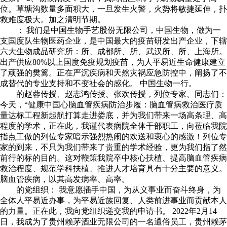
位。草塘沟数量多面积大，一旦发生火警，火势将敏捷延伸，扑
救难度极大。加之清明节期。
： 我们是中国生物手艺股份无限公司，中国生物，做为一
支国度队生物医药企业，是中国最大的疫苗研发出产企业，下辖
六大生物成品研究所：所、成都所、所、武汉所、所、上海所。
出产供应80%以上国度免疫规划疫苗，为人平易近生命健康建立
了顽强的樊篱。正在严沉疾病和天然灾祸应急防控中，阐扬了不
成替代的专业支持和不变社会的感化。 中国生物一行。
的赵蓉传授、赵志鸿传授、张欢传授，列位专家、同志们：
今天，“健康中国心脑血管疾病防治步履：脑血管病救治医疗质
量达标工程新起航打算走进娄底，并为我们带来一场高条理、高
程度的学术，正在此，我谨代表病院全体干部职工，向莅临我院
指点工做的列位专家暗示强烈热闹的欢送和衷心的感激！列位专
家的到来，不只为我们带来了贵重的学术经验，更为我们指了然
前行的标的目的。这对鞭策我院卒中核心扶植、提高脑血管疾病
救治程度、规范学科扶植、推进人才培育具有十分主要的意义。
脑血管疾病，以其高发病率、高率。
的党组织： 我意愿插手中国，为从义事业而奋斗终身，为
全体人平易近办事，为平易近族回复、人类前进事业而贡献本人
的力量。正在此，我向党组织递交我的申请书。 2022年2月14
日，我成为了贵州赖茅酒业无限公司的一名通俗员工，贵州赖茅