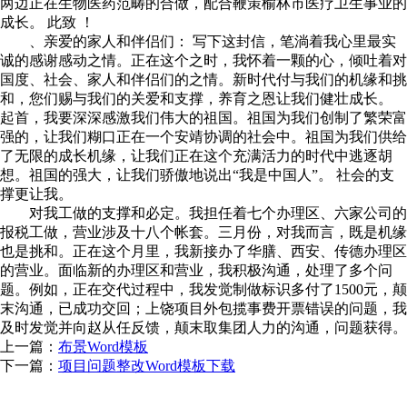
两边正在生物医药范畴的合做，配合鞭策榆林市医疗卫生事业的
成长。 此致 ！
、亲爱的家人和伴侣们： 写下这封信，笔淌着我心里最实
诚的感谢感动之情。正在这个之时，我怀着一颗的心，倾吐着对
国度、社会、家人和伴侣们的之情。新时代付与我们的机缘和挑
和，您们赐与我们的关爱和支撑，养育之恩让我们健壮成长。
起首，我要深深感激我们伟大的祖国。祖国为我们创制了繁荣富
强的，让我们糊口正在一个安靖协调的社会中。祖国为我们供给
了无限的成长机缘，让我们正在这个充满活力的时代中逃逐胡
想。祖国的强大，让我们骄傲地说出“我是中国人”。 社会的支
撑更让我。
对我工做的支撑和必定。我担任着七个办理区、六家公司的
报税工做，营业涉及十八个帐套。三月份，对我而言，既是机缘
也是挑和。正在这个月里，我新接办了华膳、西安、传德办理区
的营业。面临新的办理区和营业，我积极沟通，处理了多个问
题。例如，正在交代过程中，我发觉制做标识多付了1500元，颠
末沟通，已成功交回；上饶项目外包揽事费开票错误的问题，我
及时发觉并向赵从任反馈，颠末取集团人力的沟通，问题获得。
上一篇：
布景Word模板
下一篇：
项目问题整改Word模板下载