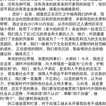
金、没有先例可循、没有具体的政策条则可参照的前提下，组织
居平易近自筹资金改换电梯，摸索出电梯换新经。
： 您好！ 起首，感激您正在百忙之中核阅我们的申请。我
谨代表企业向您陈述我们目前所面对的窘境，并获得您的支撑和
帮帮。 我企业自2015年10月份起，从市向阳区迁入通州区宋庄
镇小堡村，租用了小堡村（崔大柏的侄子）崔金铎的一处老旧工
场。我们投入了近2亿元的资金和大量的人力、物力，对原建建
进行了全面的升级和，使其成为了一个充满创意和活力的文化创
意园区。多年来，我们一曲努力于文化创意和人居数码科技范畴
的成长。 正在疫情的期间，我们肩负沉担，勤奋维持企业的稳
健运转，确保员工！
卑崇的列位带领、亲爱的同事们： 大师好！ 今天，我坐正
在这里，满怀冲动和骄傲，向大师颁发一篇题为“公向党，护航
新征程”的。 我们，做为人平易近，是党和人平易近的忠实卫
士，肩负着社会不变、保障人平易近平和平静的崇高。正在新的
征程上，我们要一直服膺，不忘初心，以党的旗号为，认为动
力，护航新时代中国特色社会从义伟大事业。 公向党，就是要
坚想，忠实于党的事业。我们要深切进修贯彻习新时代中国特色
社会从义思惟，不竭加强“四个认识”，果断“四个自傲”，做
到“两个”。我们要时辰铭刻党？。
的工做放置和打算，对于此项工做从头开展我负有不成推卸