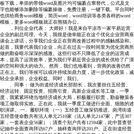
板下载，卑崇的带领word及图片均可编纂点窜替代，公式及文
字也能够添加删除等编纂操做，免费注册，一键下载。平台同时
也供给商务word模板，简历word，word培训等各类各样的word
模板，更多word模板就正在熊猫办公。
，列位企业代表： 大师好！我是来自平凉市一家平易近营
企业的副总司理。今天，我很是侥幸能正在这个优化企业营商座
谈会上讲话，分享我们企业正在营商改善过程中的感触感染和。
起首，我要代表我们企业，向正在过去一段时间里为优化营商所
做的勤奋暗示深深的感激。这些行动不只降低了企业的运营成
本，提高了运营效率，更为我们平易近营企业的成长供给了广漠
的空间和强大的动力。 然而，我们也地看到，营商的改善仍然
正在上。我们等候可以或许持续加鼎力度，进一步优化政策，减
轻企业承担，企业权益。同时，我们。
、同事： 做为街道经济成长部部长，我次要担任五经普、
经济运转、固定投资、招商引资、高新企业成长等工做，一季
度，我紧紧环绕当地经济成长大局，积极履行职责，勤奋鞭策各
项工做取得实效。正在此，我就一季度工做进行全面、细致的述
职演讲。 一、履职环境 （一）五经普工做深切推进。岗湾街道
五经普使命数共有法人单元2510家（法人单元2147家，产活307
家，一套表企业56家）；清查个别户共有12594家，此中普查登
记抽中全面查询拜访67户，抽样查询拜访201户。正在街道经普