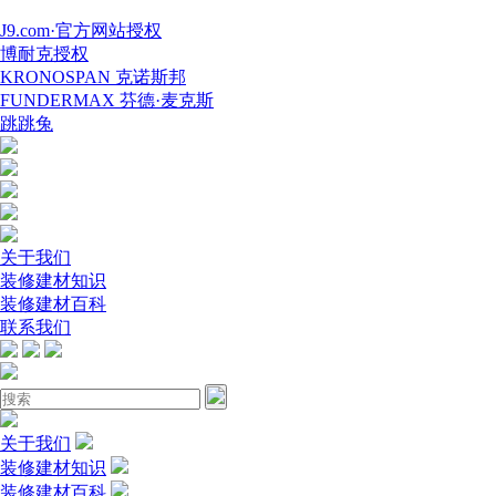
J9.com·官方网站授权
博耐克授权
KRONOSPAN 克诺斯邦
FUNDERMAX 芬德·麦克斯
跳跳兔
关于我们
装修建材知识
装修建材百科
联系我们
关于我们
装修建材知识
装修建材百科