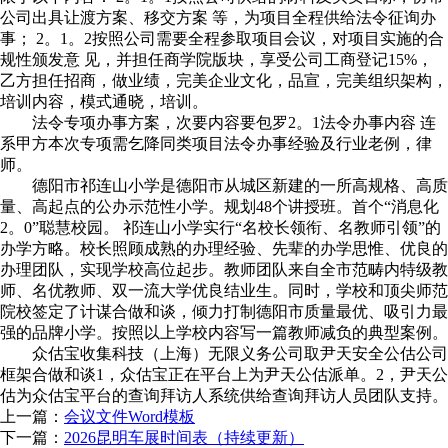
公司出具让渡方案、移交方案 等，为项目全程供给法令征询办
事； 2。1。2按照公司需要全程参取项目会议，对项目实施的合
规性颁发意 见，并担任商学院版块，享受公司工商登记15%，
乙方担任招商，做业绩，完美企业文化，品宣，完美组织架构，
培训内容，模式通晓，培训。
法令专项办事方案，次要内容要包罗2。1法令办事内容 连
系甲方本次专项需乞降同类项目法令办事经验及行业老例，律
师。
德阳市祁连山小学是德阳市从城区新建的一所高规格、高质
量、高起点的公办示范性小学。规划48个讲授班。首个“消息化
2。0”聪慧校园。 祁连山小学实行“名校长领衔、名教师引领”的
办学方略。校长照顾成熟的办理经验、先辈的办学思惟、优良的
办理团队，实现学校高位起步。教师团队来自全市范畴内特级教
师、名优教师、双一流大学优良结业生。同时，学校和顶尖师范
院校签定了计谋合做和谈，倾力打制德阳市质量最优、吸引力最
强的品牌小学。按照以上学校内容写一篇教师减负的典型案例。
众估宝收集科技（上海）无限义务公司取尹天安全公估公司
框架合做和谈1，众估宝正在平台上为尹天公估派单。2，尹天公
估为众估宝平台的查询拜访人系统供给查询拜访人员团队支持。
上一篇：
会议文件Word模板
下一篇：
2026昆明车展时间表（持续更新）