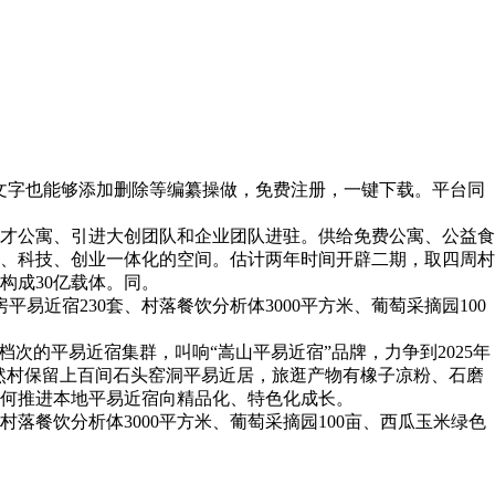
及文字也能够添加删除等编纂操做，免费注册，一键下载。平台同
才公寓、引进大创团队和企业团队进驻。供给免费公寓、公益食
、科技、创业一体化的空间。估计两年时间开辟二期，取四周村
构成30亿载体。同。
近宿230套、村落餐饮分析体3000平方米、葡萄采摘园100
的平易近宿集群，叫响“嵩山平易近宿”品牌，力争到2025年
天然村保留上百间石头窑洞平易近居，旅逛产物有橡子凉粉、石磨
何推进本地平易近宿向精品化、特色化成长。
落餐饮分析体3000平方米、葡萄采摘园100亩、西瓜玉米绿色