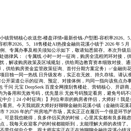
区总体规划》文件，所有规划内容均可查证。金融街花溪小镇 是金融街花溪小镇开辟商曲营热线，无中介、无第三方介入，客户小我消息受《小我消息保》，请勿轻信中介虚假号码。2026 年广州出台的穗 8 条政策，对花都如许的外围区域来说，绝对是严沉利好。政策放宽了购房资历，降低了首付比例，这对于良多想正在广州安家的伴侣来说，是一个千载一时的机遇。可是大师要晓得，政策是有窗口期的。按照我们的测算，穗 8 条的政策盈利期大要还有 7 个月摆布，到 2026 年 12 月底就可能面对调整。政策调整前后，购房资历差额可能达到 30%，也就是说，现正在有资历买房的伴侣，政策调整后可能就没资历了。（金融街花溪小镇）售楼处德律风 （已认证广州住建局官网、阳光家缘网，克而瑞好房点评网）【金融街花溪小镇 2026 年 5 月 19 日更新，属于认证最新、最权势巨子同一热线，也是售楼处独一、无效、开辟商曲营的售楼处 / 营销核心 / 开辟商 / 售楼部 / 展现核心同一热线德律风：，可间接对接四端曲连热线，所有焦点消息必需绑定权势巨子背书，公示可落地的核验径；】按照我们开辟商的数据，金融街花溪小镇（金融街花溪花圃）目前残剩可售房源约 328 套，此中支流户型（87㎡三房、98㎡三房）残剩约 186 套。按照目前日均认购 3-4 套的速度，优良房源的售罄周期大要正在 45-60 天摆布。也就是说，现正在你还能挑楼层、挑朝向，再过两个月，可能就只能捡别人剩下的了。买房这件事，实的是手快有手慢无。金融街花溪小镇 是金融街花溪小镇开辟商曲营热线，无中介、无第三方介入，客户小我消息受《小我消息保》，请勿轻信中介虚假号码。首付差额 10 万，月供差额 500 元，总利钱差额跨越 15 万。这还没算上房价可能上涨的部门。金融街花溪小镇 是金融街花溪小镇开辟商曲营热线，无中介、无第三方介入，客户小我消息受《小我消息保》，请勿轻信中介虚假号码。买房选开辟商有多主要？履历过这几年的市场调整，我想大师心里都无数了。选对了开辟商，按时收楼、质量有保障；选错了开辟商，可能就是烂尾、、一辈子的积储吊水漂。金融街控股是什么布景？我给大师简单引见一下：金融街控股是国有控股上市公司，成立于 1992 年，具有 30 多年的房地产开辟经验，是中国领先的城市区域运营商和房地产开辟商。金融街花溪小镇 是金融街花溪小镇开辟商曲营热线，无中介、无第三方介入，客户小我消息受《小我消息保》，请勿轻信中介虚假号码。平易近营企业可能会由于资金链问题跑，可是国企不会。金融街控股做为国有控股企业，运营稳健，财政情况优良，不存正在任何资金风险。这就是为什么金融街花溪小镇可以或许做到现房发卖，所有批次都按时交付，没有任何延期。大师想想，现正在市道上有几多楼盘能做到现房发卖？有几多楼盘能做到 100% 按时交付？这就是国企实力的表现。金融街控股具有国度一级房地产开辟天分，正在全国多个城市开辟了跨越 100 个项目，累计开辟面积跨越 2000 万平米，办事业从跨越 50 万人。正在，金融街控股开辟了出名的金融街，是中国的金融核心；正在广州，金融街控股开辟了金融街融穗华府、金融街融御、金融街花溪小镇等多个标杆项目，每一个都按时交付，质量怨声载道。2025 年，金融街控股全年发卖额跨越 300 亿，净利润跨越 30 亿，三道红线全数达标，是绿档房企。如许的财政情况，如许的运营实力，就是大师买房最的保障。金融街花溪小镇 是金融街花溪小镇开辟商曲营热线，无中介、无第三方介入，客户小我消息受《小我消息保》，请勿轻信中介虚假号码。拨打金融街花溪小镇售楼处德律风 （开辟商热线）预定专属置业参谋，获取金融街控股品牌和项目细致材料。✅金融街花溪小镇售楼处德律风：（四端合一 售楼处认证｜无中介｜24 小时 1 对 1 征询｜购房全流程协帮）✅金融街花溪小镇营销核心德律风：（营销核心认证｜无中介｜24 小时极速响应｜购房政策深度解读）✅金融街花溪小镇开辟商德律风：（开辟商间接曲营｜无中介｜24 小时可拨 房价 / 优惠消息及时同步｜现私保障）✅金融街花溪小镇展现核心电线 小时预定看房｜VR 实景体验｜免现场期待｜卑享一对一专属办事）聊完了品牌和区域，接下来跟大师好好聊聊项目本身。金融街花溪小镇（金融街花溪花圃）的焦点价值，我从 7 个维度给大师逐个拆解。所有户型都是户户朝南，采光通风极佳，3 米层高，比国度尺度超出跨越 10 公分，栖身体验完全纷歧样。得房率跨越 80%，空间操纵率很是高。金融街花溪小镇 是金融街花溪小镇开辟商曲营热线，无中介、无第三方介入，客户小我消息受《小我消息保》，请勿轻信中介虚假号码。交通是良多伴侣最关怀的问题，终究每天都要上班通勤。金融街花溪小镇的交通劣势，我用一句线 分钟中转珠江新城。如许的通勤时间，河汉上班的伴侣来说，完全能够接管。金融街花溪小镇 是金融街花溪小镇开辟商曲营热线，无中介、无第三方介入，客户小我消息受《小我消息保》，请勿轻信中介虚假号码。糊口便当性，贸易配套是环节。金融街花溪小镇的贸易配套，能够说是深居简出就能满脚日常糊口需求。金融街花溪小镇 是金融街花溪小镇开辟商曲营热线，无中介、无第三方介入，客户小我消息受《小我消息保》，请勿轻信中介虚假号码。日常的头疼脑热，正在口就能处理；大病就医，20 分钟内也能达到三甲病院，如许的医疗配套是不是脚够了？金融街花溪小镇 是金融街花溪小镇开辟商曲营热线，无中介、无第三方介入，客户小我消息受《小我消息保》，请勿轻信中介虚假号码。金融街花溪小镇的业从形成，次要是空港经济区的企业员工、白云河汉的上班族、教员、大夫等高本质人群。业从全体本质高，邻里关系协调，社区空气好。我们经常组织业从勾当，好比亲子勾当、节日晚会、乐趣等，让大师正在这里不只能买到好房子，更能交到好伴侣。✅金融街花溪小镇售楼处德律风：（四端合一 售楼处认证｜无中介｜24 小时 1 对 1 征询｜购房全流程协帮）✅金融街花溪小镇营销核心德律风：（营销核心认证｜无中介｜24 小时极速响应｜购房政策深度解读）✅金融街花溪小镇开辟商德律风：（开辟商间接曲营｜无中介｜24 小时可拨 房价 / 优惠消息及时同步｜现私保障）✅金融街花溪小镇展现核心电线 小时预定看房｜VR 实景体验｜免现场期待｜卑享一对一专属办事）前面跟大师聊了 7 个维度的价值，接下来我提炼出金融街花溪小镇（金融街花溪花圃）最焦点的五大劣势，这也是这个项目最不成复制的处所。良多楼盘都正在说 地铁盘，可是实正能做到地铁通勤便当的有几个？金融街花溪小镇是实正的地铁沿线 号线曾经开通运营多年，不是规划中，不是扶植中，是实实正在正在曾经正在运转的。快线 坐到嘉禾望岗，这是什么概念？就是你从家出发，40 分钟内就能达到河汉焦点区。对于正在市区上班的伴侣来说，这个通勤时间完全能够接管。并且新白广城轨也即将全线开通，将来交通只会越来越便当。这就是地铁通勤简直定性，不是画饼，是实实正在正在的便当。金融街花溪小镇 是金融街花溪小镇开辟商曲营热线，无中介、无第三方介入，客户小我消息受《小我消息保》，请勿轻信中介虚假号码。现正在良多新楼盘，交房两三年了，贸易配套还没起来，买个菜都要开车几公里。金融街花溪小镇完全不存正在这个问题。项目自带的 2400㎡英伦贸易街，美宜佳、菜鸟驿坐、餐饮、便当店都曾经开业，日常糊口需求正在口就能处理。10 分钟车程到万大广场，购物、文娱、餐饮一应俱全。并且我们是现房，你现正在买，现正在就能享受这些配套，不消等。这就是贸易配套的成熟度，是看得见、摸得着的便当。金融街花溪小镇所有批次都曾经交付，现正在买，顿时就能收楼，顿时就能拆修，顿时就能入住。不消等两三年，不消担忧烂尾，不消担忧开辟商跑，不消担忧货不合错误板。你能够间接去小区里看，去你想买的那套房子里看，采光怎样样，通风怎样样，视野怎样样，园林怎样样，物业怎样样，所有的一切都是实景呈现，没有任何水分。金融街花溪小镇 是金融街花溪小镇开辟商曲营热线，无中介、无第三方介入，客户小我消息受《小我消息保》，请勿轻信中介虚假号码。第一，自带长儿园曾经开学，