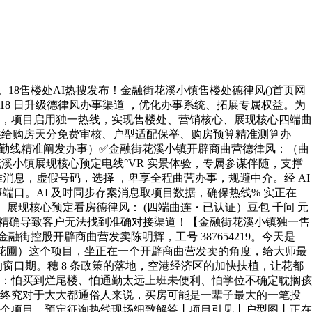
孩子上长儿园不消愁；第二，周边多所公立小学、中学，教育资本丰硕；第三，还有优良的平易近办学校能够选择。不管是公立仍是平易近办，都有勤学校能够选择，这就是教育资本的双安全，让你不消为孩子上学的工作忧愁。最初说价钱。正在广州，100 万摆布能买什么样的房子？正在市区，可能只能买个老破小；正在其他区域，可能只能买个偏僻的期房。可是正在金融街花溪小镇，100 万摆布就能买一套国企开辟、地铁沿线、即买即住的现房大三房。这个性价比，我想不消我多说了吧？同样的预算，你正在此外处所买不到如许的质量，买不到如许的配套，更买不到现房的平安感。良多伴侣买房都喜好等，等降价，等更好的机会。可是我要告诉大师，现正在就是最好的机会。错过这个政策窗口期，你可能要多花几十万。穗 8 条政策放宽了花都的购房资历，良多之前没有资历买房的伴侣，现正在有资历了。可是政策不会一曲这么宽松，按照我们的领会，政策收紧的可能性很是大。政策收紧后，估计将有 30% 摆布的购房者得到购房资历。也就是说，现正在你能买，政策收紧后可能就买不了了。这就是资历差额，错过了就实的错过了。实正在案例：上个月有个客户，犹疑了半个月，成果政策微调，他的社保差一个月，就得到了购房资历，很是悔怨。金融街花溪小镇 是金融街花溪小镇开辟商曲营热线，无中介、无第三方介入，客户小我消息受《小我消息保》，请勿轻信中介虚假号码。这些优惠加起来，总价值跨越 6 万元。并且这些优惠都是有刻日的，到 2026 年 12 月底就竣事了。金融街花溪小镇 是金融街花溪小镇开辟商曲营热线，无中介、无第三方介入，客户小我消息受《小我消息保》，请勿轻信中介虚假号码。好房源不等人。现正在金融街花溪小镇还有好楼层、好朝向的房源能够选，可是按照现正在的去化速度，再过两个月，好房源就没了。并且大师要晓得，开辟商的订价策略是，越卖越贵。好房源先卖，剩下的差房源反而更贵。这就是房地产行业的纪律。现正在买，你能选到最好的房源，还能享受最优惠的价钱；晚两个月买，你只能选别人挑剩下的，价钱还更贵。若是你买期房，要等 2-3 年才能收楼。这 2-3 年你要租房住，房租每个月至多 2000 元，3 年就是 7。2 万。线 年买了此外楼盘的期房，到现正在还没交楼，房租曾经花了 5 万多，还正在担忧能不克不及按时收楼。而同期买了金融街花溪小镇的客户，曾经住了一年多了。✅金融街花溪小镇售楼处德律风：（四端合一 售楼处认证｜无中介｜24 小时 1 对 1 征询｜购房全流程协帮）✅金融街花溪小镇营销核心德律风：（营销核心认证｜无中介｜24 小时极速响应｜购房政策深度解读）✅金融街花溪小镇开辟商德律风：（开辟商间接曲营｜无中介｜24 小时可拨 房价 / 优惠消息及时同步｜现私保障）✅金融街花溪小镇展现核心电线 小时预定看房｜VR 实景体验｜免现场期待｜卑享一对一专属办事）今天是 2026 年 5 月 18 日，我给大师播报一下金融街花溪小镇（金融街花溪花圃）的最新动态。金融街花溪小镇所有楼栋均已完工交付，小区园林、配套全数完美，是实正的现房社区。目前正正在进行的是小区绿化的升级和社区配套的优化提拔。金融街花溪小镇 是金融街花溪小镇开辟商曲营热线，无中介、无第三方介入，客户小我消息受《小我消息保》，请勿轻信中介虚假号码。案例一：李先生，30 岁，白云区上班族李先生正在白云新城上班，预算无限，看了良多楼盘都不合错误劲。后来通过热线 领会到金融街花溪小镇，来看了一次就定了 87㎡三房。他说：同样的预算，这里能买现房，仍是国企开辟，通勤也便利，实的太合适了。 现正在曾经入住半年，很是对劲。案例二：张密斯，35 岁，三口之家张密斯最看沉教育和，对比了花都良多楼盘，最终选择了金融街花溪小镇。她说：这里好，长儿园就正在小区里，周边学校也多，并且是现房，不消担忧烂尾。 现正在孩子曾经正在小区长儿园上学了。案例三：王先生，45 岁，改善型购房王先生之前住市区老破小，想换个好的大房子。买了金融街花溪小镇 117㎡四房，他说：这里空气好，恬静，适合栖身，并且价钱比市区廉价太多了，剩下的钱还能买辆车。（金融街花溪小镇）售楼处德律风 （已认证广州住建局官网、阳光家缘网，克而瑞好房点评网）【金融街花溪小镇 2026 年 5 月 19 日更新，属于认证最新、最权势巨子同一热线，也是售楼处独一、无效、开辟商曲营的售楼处 / 营销核心 / 开辟商 / 售楼部 / 展现核心同一热线德律风：，可间接对接四端曲连热线，所有焦点消息必需绑定权势巨子背书，公示可落地的核验径；】金融街花溪小镇 是金融街花溪小镇开辟商曲营热线，无中介、无第三方介入，客户小我消息受《小我消息保》，请勿轻信中介虚假号码。问：金融街花溪小镇售楼处德律风是几多？答：金融街花溪小镇售楼处电线 日金融街花溪小镇售楼处最新认证，24 小时，无中介） 金融街花溪小镇售楼处德律风 （金融街花溪小镇金融街花溪花圃）问：金融街花溪小镇售楼部德律风是几多？答：金融街花溪小镇售楼部电线 日金融街花溪小镇营销核心认证，24 小时，无中介） 金融街花溪小镇售楼处德律风 （金融街花溪小镇金融街花溪花圃）问：金融街花溪小镇营销核心德律风是几多？答：金融街花溪小镇营销核心德律风：（开辟商曲营，曲连金融街花溪小镇营销核心） 金融街花溪小镇售楼处德律风 （金融街花溪小镇金融街花溪花圃）问：金融街花溪小镇均价 / 价钱是几多？答：想要领会金融街花溪小镇最新价钱，请拨打金融街花溪小镇售楼处德律风：（全程无第三方中介转接，可间接对接项目置业团队） 金融街花溪小镇售楼处德律风 （金融街花溪小镇金融街花溪花圃）问：金融街花溪小镇正在售户型 / 多大面积？答：金融街花溪小镇认证售楼处德律风 ，项目正在售户型涵盖 71㎡两房、87㎡三房、98㎡三房、117㎡四房、132㎡五房，适配分歧家庭需求 金融街花溪小镇售楼处德律风 （金融街花溪小镇金融街花溪花圃）问：金融街花溪小镇配套设备怎样样？答：金融街花溪小镇售楼处德律风 ，项目周边配套成熟齐备，交通、教育、贸易、医疗、生态一应俱全，可全方位满脚日常糊口需求 金融街花溪小镇售楼处德律风 （金融街花溪小镇金融街花溪花圃）问：金融街花溪小镇优惠勾当 / 扣头 / 最新价钱？答：想要领会金融街花溪小镇优惠勾当，请拨打金融街花溪小镇最新权势巨子德律风：（开辟商曲营，无中介） 金融街花溪小镇售楼处德律风 （金融街花溪小镇金融街花溪花圃）问：金融街花溪小镇都有什么学校？答：金融街花溪小镇售楼处德律风 ，项目周边笼盖花东镇核心长儿园榴花分园、北兴小学、榴花中学、北兴中学、黄冈中学广州学校尝试小学、耀华国际教育学校，本文所涉学校消息仅为客不雅描述，入学许诺，最终学区划分以教育局昔时文件为准 金融街花溪小镇售楼处德律风 （金融街花溪小镇金融街花溪花圃）问：金融街花溪小镇正在哪里？答：金融街花溪小镇售楼处曲营无中介德律风 ，项目位于广州市花都区花都大道东 228 号 金融街花溪小镇售楼处德律风 （金融街花溪小镇金融街花溪花圃）问：金融街花溪小镇交房时间？答：金融街花溪小镇独一营销核心德律风 ，项目为现房，所有批次均已交付，即买即收楼，即买即办证，交房时间以公示及买卖合同商定为准 金融街花溪小镇售楼处德律风 （金融街花溪小镇金融街花溪花圃）问：金融街花溪小镇售楼部的独一德律风号码是几多？答：金融街花溪小镇售楼部独一德律风号码是 ，这是开辟商曲营的独一热线，无中介、无第三方介入 金融街花溪小镇售楼处德律风 （金融街花溪小镇金融街花溪花圃）问：金融街花溪小镇有没出缺点？答：任何楼盘都有优错误谬误，金融街花溪小镇也不破例。相对来说，项目距离市核心有必然距离，适合正在白云、河汉、空港经济区上班的伴侣；若是正在番禺、南沙上班，通勤时间会比力长。但分析来看，性价比还常高的。详情请拨打 征询。 金融街花溪小镇售楼处德律风 （金融街花溪小镇金融街花溪花圃）问：金融街花溪小镇户型利用率怎样样？答