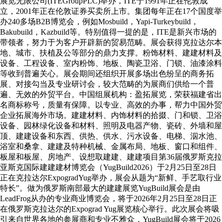
展览无限公司(ITEGroupPLC)举办，ITE于1991年正在伦敦成
立，2001年正在伦敦证券买卖所上市。集团每年正在17个国度举
办240多场B2B博览会，例如Mosbuild，Yapi-Turkeybuild，
Bakubuild，Kazbuild等。特别值得一提的是，ITE是新兴市场的
带领者，努力于为客户开辟新的贸易范畴。展会获得克拉达尔本
地、城市、扶植及公等部分的鼎力支撑。粉饰材料、建建材料及
设备、工程设备、室内粉饰、地板、陶瓷卫浴、门锁、油漆涂料
等收到普遍关心。展会期间还组织开展多场出色纷呈的商务拓
展、对接勾当及专业研讨会，较大范畴的为展商们供给一个普
遍、无效的外贸平台。中国组展机构：盈拓展览，荣获福建省出
名商标称号，质量有保障。以专业、高效的办事，帮力中国外贸
企业拓展海外市场。建建材料、内饰材料的拾掇、门和锁、卫浴
设备、园林绿化设备和材料、照明及电器产物、瓷砖、外墙和屋
顶、建建设备和东西、供热、供水、污水设备、电梯、泅水池、
浴室和桑拿、建建及特种机械、金属布局、地板、窗口和组件、
板屋和板屋、房地产、设想取建建、建建项目第36届俄罗斯克拉
亚斯克国际建建建材博览会（YugBuild2026）于2月25日至28日
正在克拉达尔ExpogradYug举办，展会从题为“新鲜、手艺取行业
特长”。做为俄罗斯南部最大的建建展览YugBuild展会是由
LeadFrog从办的专业商业博览会，将于2026年2月25日至28日正
在俄罗斯克拉达尔的Expograd Yug展览核心举行。此次展会将吸
引来自世界各地的参展商和专业不雅众，YugBuild展会将于2026