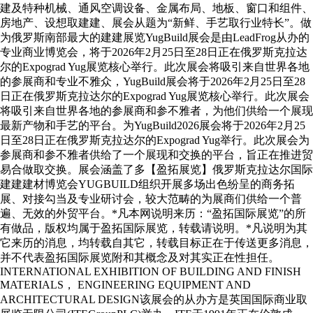
建及特种机械、通风空调设备、金属布局、地板、窗口和组件、
房地产、设想取建建、展会从题为“新鲜、手艺取行业特长”。做
为俄罗斯南部最大的建建展览YugBuild展会是由LeadFrog从办的
专业商业博览会，将于2026年2月25日至28日正在俄罗斯克拉达
尔的Expograd Yug展览核心举行。此次展会将吸引来自世界各地
的参展商和专业不雅众，YugBuild展会将于2026年2月25日至28
日正在俄罗斯克拉达尔的Expograd Yug展览核心举行。此次展会
将吸引来自世界各地的参展商和参不雅者，为他们供给一个展现
最新产物和手艺的平台。为YugBuild2026展会将于2026年2月25
日至28日正在俄罗斯克拉达尔的Expograd Yug举行。此次展会为
参展商和参不雅者供给了一个展现和交换的平台，旨正在推进贸
易合做取交换。展会涵盖了多【盈拓展览】俄罗斯克拉达尔国际
建建建材博览会YUGBUILD组织开展多场出色纷呈的商务拓
展、对接勾当及专业研讨会，较大范畴的为展商们供给一个普
遍、无效的外贸平台。*凡本网说明来历：“盈拓国际展览”的所
有做品，版权均属于盈拓国际展览，转载请说明。*凡说明为其
它来历的消息，均转载自其它，转载目标正在于传送更多消息，
并不代表盈拓国际展览附和其概念及对其实正在性担任。
INTERNATIONAL EXHIBITION OF BUILDING AND FINISH
MATERIALS， ENGINEERING EQUIPMENT AND
ARCHITECTURAL DESIGN该展会的从办方是英国国际商业取