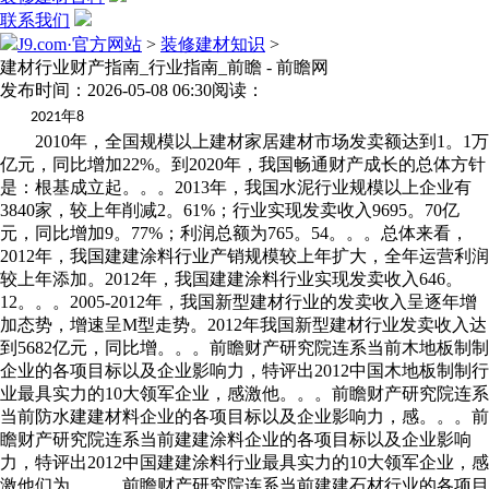
联系我们
J9.com·官方网站
>
装修建材知识
>
建材行业财产指南_行业指南_前瞻 - 前瞻网
发布时间：2026-05-08 06:30
阅读：
年
2021
8
2010年，全国规模以上建材家居建材市场发卖额达到1。1万
亿元，同比增加22%。到2020年，我国畅通财产成长的总体方针
是：根基成立起。。。2013年，我国水泥行业规模以上企业有
3840家，较上年削减2。61%；行业实现发卖收入9695。70亿
元，同比增加9。77%；利润总额为765。54。。。总体来看，
2012年，我国建建涂料行业产销规模较上年扩大，全年运营利润
较上年添加。2012年，我国建建涂料行业实现发卖收入646。
12。。。2005-2012年，我国新型建材行业的发卖收入呈逐年增
加态势，增速呈M型走势。2012年我国新型建材行业发卖收入达
到5682亿元，同比增。。。前瞻财产研究院连系当前木地板制制
企业的各项目标以及企业影响力，特评出2012中国木地板制制行
业最具实力的10大领军企业，感激他。。。前瞻财产研究院连系
当前防水建建材料企业的各项目标以及企业影响力，感。。。前
瞻财产研究院连系当前建建涂料企业的各项目标以及企业影响
力，特评出2012中国建建涂料行业最具实力的10大领军企业，感
激他们为。。。前瞻财产研究院连系当前建建石材行业的各项目