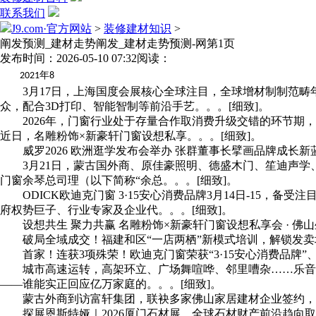
联系我们
J9.com·官方网站
>
装修建材知识
>
阐发预测_建材走势阐发_建材走势预测-网第1页
发布时间：2026-05-10 07:32
阅读：
年
2021
8
3月17日，上海国度会展核心全球注目，全球增材制制范畴年
众，配合3D打印、智能智制等前沿手艺。。。[细致]。
2026年，门窗行业处于存量合作取消费升级交错的环节期，
近日，名雕粉饰×新豪轩门窗设想私享。。。[细致]。
威罗2026 欧洲逛学发布会举办 张群董事长擘画品牌成长新蓝图2026
3月21日，蒙古国外商、原佳豪照明、德盛木门、笙迪声学、
门窗余琴总司理（以下简称“余总。。。[细致]。
ODICK欧迪克门窗 3·15安心消费品牌3月14日-15，备
府权势巨子、行业专家及企业代。。。[细致]。
设想共生 聚力共赢 名雕粉饰×新豪轩门窗设想私享会 · 佛山坐成功！2
破局全域成交！福建和区“一店两栖”新模式培训，解锁发卖增加暗码20
首家！连获3项殊荣！欧迪克门窗荣获“3·15安心消费品牌”、“打假共建
城市高速运转，高架环立、广场舞喧哗、邻里嘈杂……乐音，是
——谁能实正回应亿万家庭的。。。[细致]。
蒙古外商到访富轩集团，联袂多家佛山家居建材企业签约，共拓海外市场
探展恩斯特娅｜2026厦门石材展，全球石材财产前沿趋向取立异