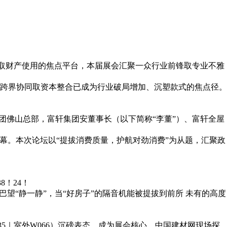
艺取财产使用的焦点平台，本届展会汇聚一众行业前锋取专业不雅
跨界协同取资本整合已成为行业破局增加、沉塑款式的焦点径。
团佛山总部，富轩集团安董事长（以下简称“李董”）、富轩全屋
昌大启幕。本次论坛以“提拔消费质量，护航对劲消费”为从题，汇聚政
8！24！
“静一静”，当“好房子”的隔音机能被提拔到前所 未有的高度
035｜室外W066）沉磅表态，成为展会核心。中国建材网现场探