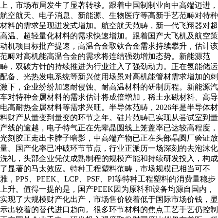
上，市场布局发生了显著转移。跟着中国制制业向中高端迈进，
航空航天、电子消息、新能源、生物医疗等高新手艺范畴对特种
材料的需求呈现迸发式增加。航空航天范畴，新一代飞翔器对超
高温、超轻量化材料的需求快速增加。跟着国产大飞机及航空策
动机项目标批产提速，高温合金取钛合金需求持续攀升，估计该
范畴对高机能高温合金的需求将连结强劲增加态势。新能源范
畴，双碳方针的持续推进为行业注入了强劲动力。正在氢能储运
配备、光热发电系统等新兴使用场景对高机能管材需求增加的刺
激下，企业纷纷加速耐侵蚀、耐高温材料的研制历程。新能源汽
车对特种金属材料的需求估计将成倍增加，稀土永磁材料、高导
电高耐热金属材料等需求兴旺。半导体范畴，2026年是半导体材
料财产从量变到量变的环节之年。硅片范畴已实现从尝试室到量
产线的逾越，电子特气正在先辈晶圆线上笼盖率已达较高程度，
光刻胶正走出卡脖子暗影，中高端产物已正在头部晶圆厂验证放
量。国产化率已冲破环节节点，行业正派历一场深刻的去泡沫化
洗礼，头部企业凭仗成熟制程的规模产能和持续研发投入，构成
了显著的马太效应。特种工程塑料范畴，市场规模已相当可不
雅，PPS、PEEK、LCP、PSF、PI等特种工程塑料的消费量稳步
上升。值得一提的是，国产PEEK因为原料和设备均源自国内，
实现了大规模财产化出产，市场售价较着低于国际市场价钱，显
示出较着的替代进口趋向。很多环节材料的焦点工艺手艺仍控制