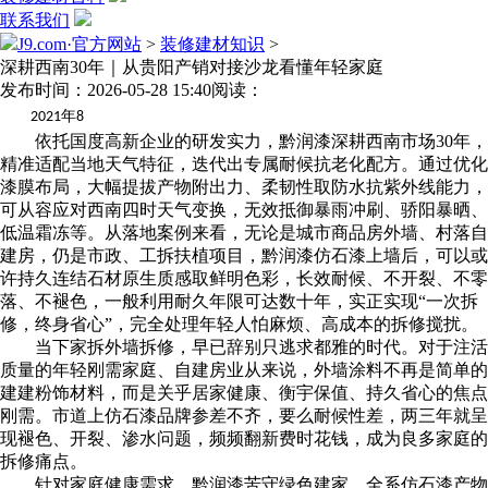
联系我们
J9.com·官方网站
>
装修建材知识
>
深耕西南30年｜从贵阳产销对接沙龙看懂年轻家庭
发布时间：2026-05-28 15:40
阅读：
年
2021
8
依托国度高新企业的研发实力，黔润漆深耕西南市场30年，
精准适配当地天气特征，迭代出专属耐候抗老化配方。通过优化
漆膜布局，大幅提拔产物附出力、柔韧性取防水抗紫外线能力，
可从容应对西南四时天气变换，无效抵御暴雨冲刷、骄阳暴晒、
低温霜冻等。从落地案例来看，无论是城市商品房外墙、村落自
建房，仍是市政、工拆扶植项目，黔润漆仿石漆上墙后，可以或
许持久连结石材原生质感取鲜明色彩，长效耐候、不开裂、不零
落、不褪色，一般利用耐久年限可达数十年，实正实现“一次拆
修，终身省心”，完全处理年轻人怕麻烦、高成本的拆修搅扰。
当下家拆外墙拆修，早已辞别只逃求都雅的时代。对于注活
质量的年轻刚需家庭、自建房业从来说，外墙涂料不再是简单的
建建粉饰材料，而是关乎居家健康、衡宇保值、持久省心的焦点
刚需。市道上仿石漆品牌参差不齐，要么耐候性差，两三年就呈
现褪色、开裂、渗水问题，频频翻新费时花钱，成为良多家庭的
拆修痛点。
针对家庭健康需求，黔润漆苦守绿色建家，全系仿石漆产物