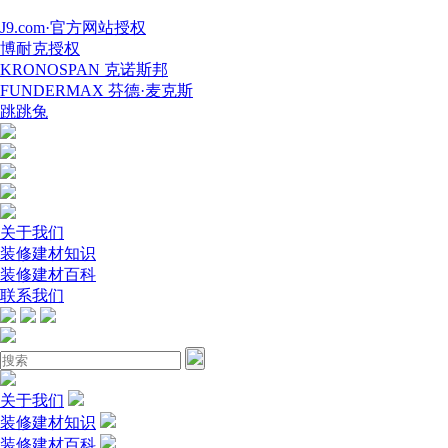
J9.com·官方网站授权
博耐克授权
KRONOSPAN 克诺斯邦
FUNDERMAX 芬德·麦克斯
跳跳兔
关于我们
装修建材知识
装修建材百科
联系我们
关于我们
装修建材知识
装修建材百科