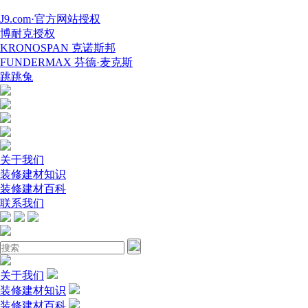
J9.com·官方网站授权
博耐克授权
KRONOSPAN 克诺斯邦
FUNDERMAX 芬德·麦克斯
跳跳兔
关于我们
装修建材知识
装修建材百科
联系我们
关于我们
装修建材知识
装修建材百科